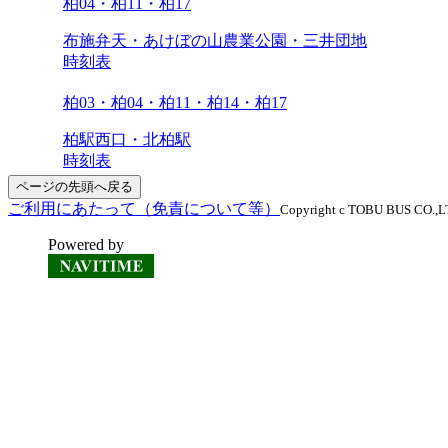
柏04・柏11・柏17
布施弁天・あけぼの山農業公園・三井団地
時刻表
柏03・柏04・柏11・柏14・柏17
柏駅西口・北柏駅
時刻表
ページの先頭へ戻る
ご利用にあたって（免責について等）
Copyright c TOBU BUS CO.,LTD
Powered by