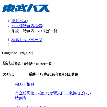
東武バス
>
バス停時刻表検索
>
系統・時刻表・のりば一覧
検索トップページ
Language
ふせいりぐち
布施入口
系統・時刻表・のりば一覧
のりば
系統・行先
2026年8月6日
現在
柏03・柏14
市立柏高校・柏たなか駅東口・東急柏ビレジ
時刻表