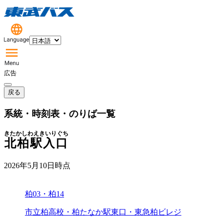
広告
戻る
系統・時刻表・のりば一覧
きたかしわえきいりぐち
北柏駅入口
2026年5月10日
時点
柏03・柏14
市立柏高校・柏たなか駅東口・東急柏ビレジ