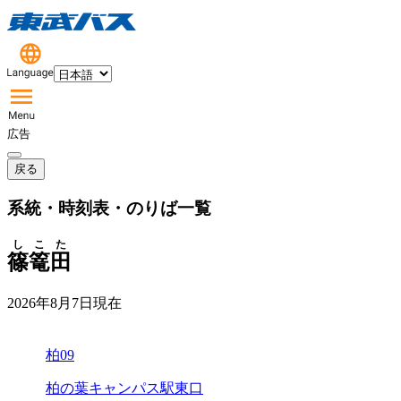
広告
戻る
系統・時刻表・のりば一覧
しこた
篠篭田
2026年8月7日
現在
柏09
柏の葉キャンパス駅東口