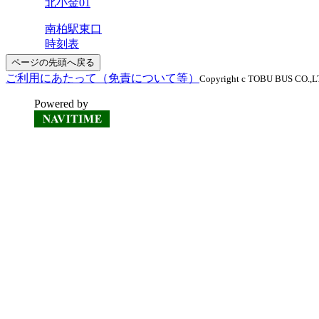
北小金01
南柏駅東口
時刻表
ページの先頭へ戻る
ご利用にあたって（免責について等）
Copyright c TOBU BUS CO.,LTD
Powered by