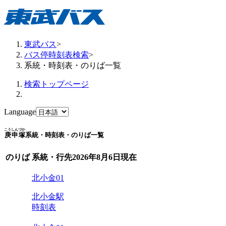
東武バス
>
バス停時刻表検索
>
系統・時刻表・のりば一覧
検索トップページ
Language
こうしんづか
庚申塚
系統・時刻表・のりば一覧
のりば
系統・行先
2026年8月6日
現在
北小金01
北小金駅
時刻表