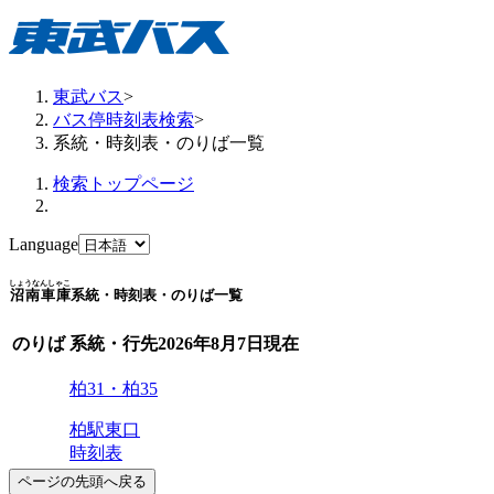
東武バス
>
バス停時刻表検索
>
系統・時刻表・のりば一覧
検索トップページ
Language
しょうなんしゃこ
沼南車庫
系統・時刻表・のりば一覧
のりば
系統・行先
2026年8月7日
現在
柏31・柏35
柏駅東口
時刻表
ページの先頭へ戻る