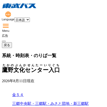
広告
戻る
系統・時刻表・のりば一覧
たかのぶんかせんたーいりぐち
鷹野文化センター入口
2026年8月11日
現在
金５４
三郷中央駅・三郷駅・みさと団地・新三郷駅