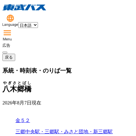
広告
戻る
系統・時刻表・のりば一覧
やぎさとばし
八木郷橋
2026年8月7日
現在
金５２
三郷中央駅・三郷駅・みさと団地・新三郷駅