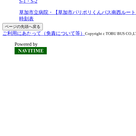
S-1・S-2
草加市立病院・【草加市パリポリくんバス南西ルート
時刻表
ページの先頭へ戻る
ご利用にあたって（免責について等）
Copyright c TOBU BUS CO.,LTD
Powered by