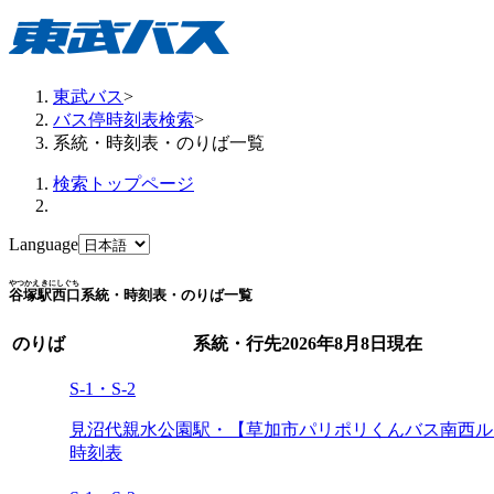
東武バス
>
バス停時刻表検索
>
系統・時刻表・のりば一覧
検索トップページ
Language
やつかえきにしぐち
谷塚駅西口
系統・時刻表・のりば一覧
のりば
系統・行先
2026年8月8日
現在
S-1・S-2
見沼代親水公園駅・【草加市パリポリくんバス南西ル
時刻表