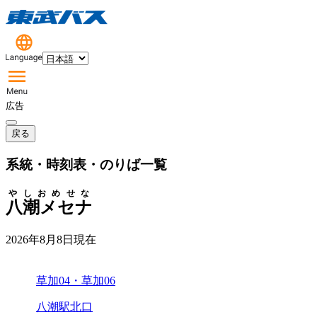
広告
戻る
系統・時刻表・のりば一覧
やしおめせな
八潮メセナ
2026年8月8日
現在
草加04・草加06
八潮駅北口