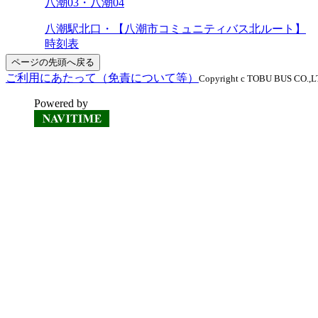
八潮03・八潮04
八潮駅北口・【八潮市コミュニティバス北ルート】
時刻表
ページの先頭へ戻る
ご利用にあたって（免責について等）
Copyright c TOBU BUS CO.,LTD
Powered by