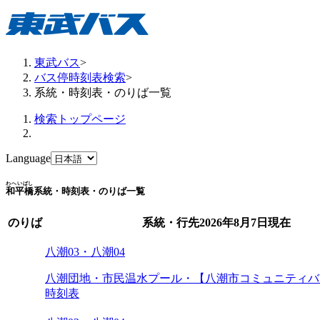
東武バス
>
バス停時刻表検索
>
系統・時刻表・のりば一覧
検索トップページ
Language
わへいばし
和平橋
系統・時刻表・のりば一覧
のりば
系統・行先
2026年8月7日
現在
八潮03・八潮04
八潮団地・市民温水プール・【八潮市コミュニティバ
時刻表