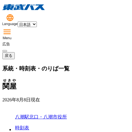
広告
戻る
系統・時刻表・のりば一覧
せきや
関屋
2026年8月8日
現在
八潮駅北口・八潮市役所
時刻表