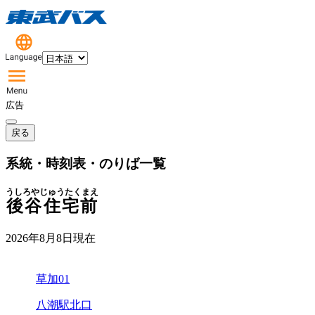
広告
戻る
系統・時刻表・のりば一覧
うしろやじゅうたくまえ
後谷住宅前
2026年8月8日
現在
草加01
八潮駅北口