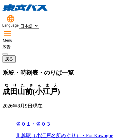
広告
戻る
系統・時刻表・のりば一覧
なりたさんまえ
成田山前(小江戸)
2026年8月9日
現在
名０１・名０３
川越駅（小江戸名所めぐり）・For Kawagoe