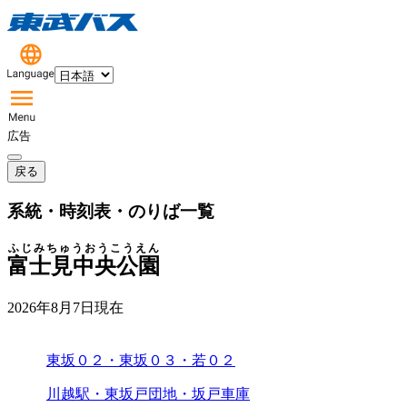
広告
戻る
系統・時刻表・のりば一覧
ふじみちゅうおうこうえん
富士見中央公園
2026年8月7日
現在
東坂０２・東坂０３・若０２
川越駅・東坂戸団地・坂戸車庫