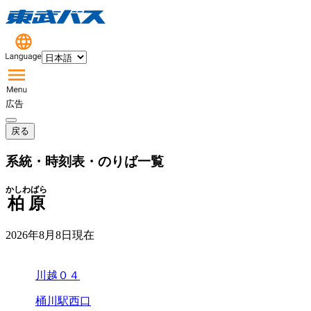
広告
戻る
系統・時刻表・のりば一覧
かしわばら
柏原
2026年8月8日
現在
川越０４
桶川駅西口