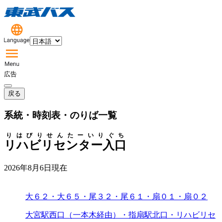
広告
戻る
系統・時刻表・のりば一覧
りはびりせんたーいりぐち
リハビリセンター入口
2026年8月6日
現在
大６２・大６５・尾３２・尾６１・扇０１・扇０２
大宮駅西口（一本木経由）・指扇駅北口・リハビリセ