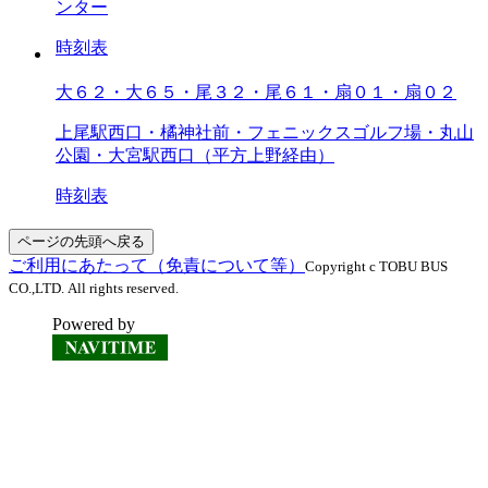
ンター
時刻表
大６２・大６５・尾３２・尾６１・扇０１・扇０２
上尾駅西口・橘神社前・フェニックスゴルフ場・丸山
公園・大宮駅西口（平方上野経由）
時刻表
ページの先頭へ戻る
ご利用にあたって（免責について等）
Copyright c TOBU BUS
CO.,LTD. All rights reserved.
Powered by