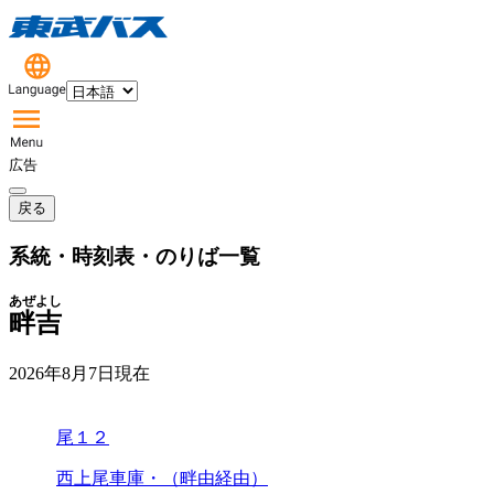
広告
戻る
系統・時刻表・のりば一覧
あぜよし
畔吉
2026年8月7日
現在
尾１２
西上尾車庫・（畔由経由）