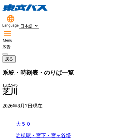
広告
戻る
系統・時刻表・のりば一覧
しばかわ
芝川
2026年8月7日
現在
大５０
岩槻駅・宮下・宮ヶ谷塔