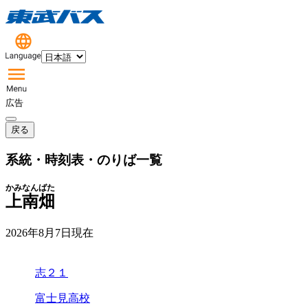
広告
戻る
系統・時刻表・のりば一覧
かみなんばた
上南畑
2026年8月7日
現在
志２１
富士見高校