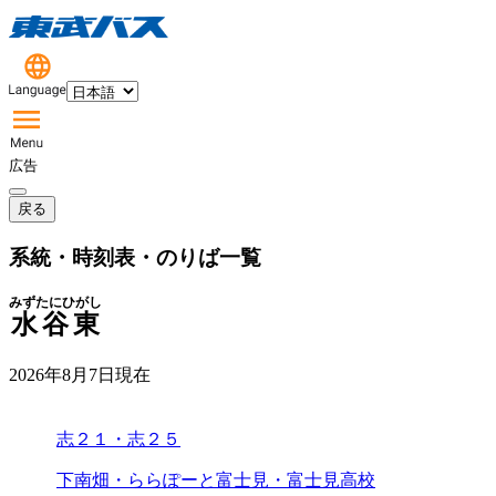
広告
戻る
系統・時刻表・のりば一覧
みずたにひがし
水谷東
2026年8月7日
現在
志２１・志２５
下南畑・ららぽーと富士見・富士見高校