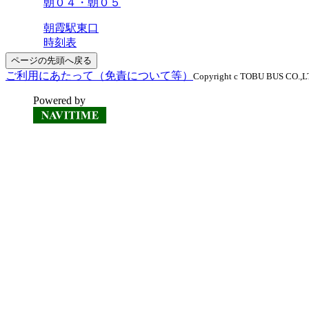
朝０４・朝０５
朝霞駅東口
時刻表
ページの先頭へ戻る
ご利用にあたって（免責について等）
Copyright c TOBU BUS CO.,LTD
Powered by