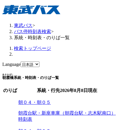
東武バス
>
バス停時刻表検索
>
系統・時刻表・のりば一覧
検索トップページ
Language
あさかばし
朝霞橋
系統・時刻表・のりば一覧
のりば
系統・行先
2026年8月8日
現在
朝０４・朝０５
朝霞台駅・新座車庫（朝霞台駅・志木駅南口）
時刻表