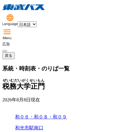
広告
戻る
系統・時刻表・のりば一覧
ぜいむだいがくせいもん
税務大学正門
2026年8月8日
現在
和０６・和０８・和０９
和光市駅南口