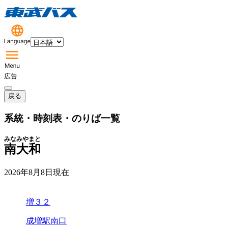
広告
戻る
系統・時刻表・のりば一覧
みなみやまと
南大和
2026年8月8日
現在
増３２
成増駅南口