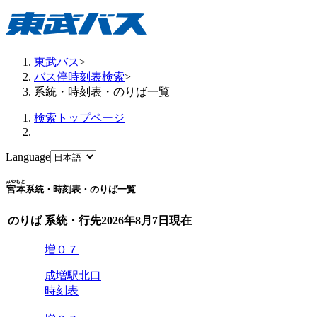
東武バス
>
バス停時刻表検索
>
系統・時刻表・のりば一覧
検索トップページ
Language
みやもと
宮本
系統・時刻表・のりば一覧
のりば
系統・行先
2026年8月7日
現在
増０７
成増駅北口
時刻表