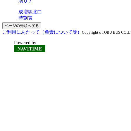
増０７
成増駅北口
時刻表
ページの先頭へ戻る
ご利用にあたって（免責について等）
Copyright c TOBU BUS CO.,LTD
Powered by