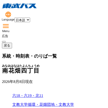
広告
戻る
系統・時刻表・のりば一覧
みなみはなはたよんちょうめ
南花畑四丁目
2026年8月8日
現在
六18・六19・北11
文教大学循環・花畑団地・文教大学