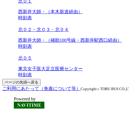
北０１
西新井大師・（本木新道経由）
時刻表
北０２・北０３・北０４
西新井大師・（補助100号線・西新井駅西口経由）
時刻表
北０５
東京女子医大足立医療センター
時刻表
ページの先頭へ戻る
ご利用にあたって（免責について等）
Copyright c TOBU BUS CO.,LTD
Powered by