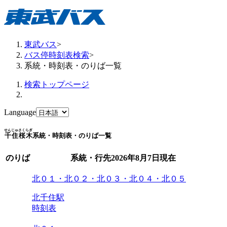
東武バス
>
バス停時刻表検索
>
系統・時刻表・のりば一覧
検索トップページ
Language
せんじゅさくらぎ
千住桜木
系統・時刻表・のりば一覧
のりば
系統・行先
2026年8月7日
現在
北０１・北０２・北０３・北０４・北０５
北千住駅
時刻表