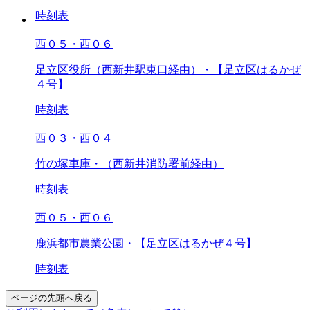
時刻表
西０５・西０６
足立区役所（西新井駅東口経由）・【足立区はるかぜ
４号】
時刻表
西０３・西０４
竹の塚車庫・（西新井消防署前経由）
時刻表
西０５・西０６
鹿浜都市農業公園・【足立区はるかぜ４号】
時刻表
ページの先頭へ戻る