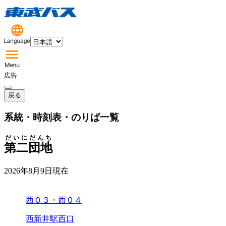
広告
戻る
系統・時刻表・のりば一覧
だいにだんち
第二団地
2026年8月9日
現在
西０３・西０４
西新井駅西口