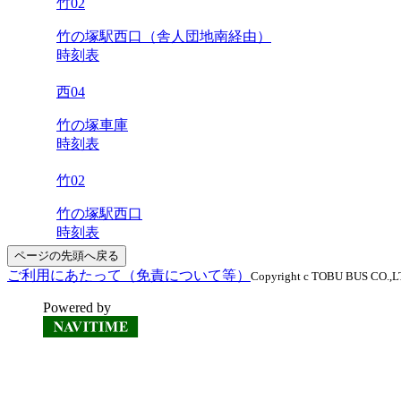
竹02
竹の塚駅西口（舎人団地南経由）
時刻表
西04
竹の塚車庫
時刻表
竹02
竹の塚駅西口
時刻表
ページの先頭へ戻る
ご利用にあたって（免責について等）
Copyright c TOBU BUS CO.,LTD
Powered by