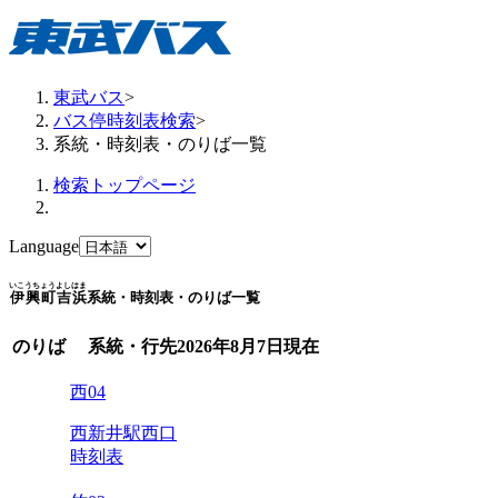
東武バス
>
バス停時刻表検索
>
系統・時刻表・のりば一覧
検索トップページ
Language
いこうちょうよしはま
伊興町吉浜
系統・時刻表・のりば一覧
のりば
系統・行先
2026年8月7日
現在
西04
西新井駅西口
時刻表