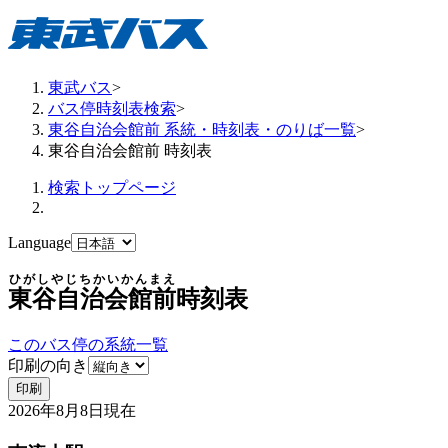
東武バス
>
バス停時刻表検索
>
東谷自治会館前 系統・時刻表・のりば一覧
>
東谷自治会館前 時刻表
検索トップページ
Language
ひがしやじちかいかんまえ
東谷自治会館前
時刻表
このバス停の系統一覧
印刷の向き
印刷
2026年8月8日
現在