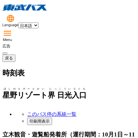
広告
戻る
時刻表
ほしのりぞーとかい にっこういりぐち
星野リゾート界 日光入口
このバス停の系統一覧
印刷用表示
立木観音・遊覧船発着所（運行期間：10月1日～11