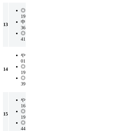
◎
19
中
13
36
◎
41
や
01
◎
14
19
◎
39
や
16
◎
15
19
◎
44