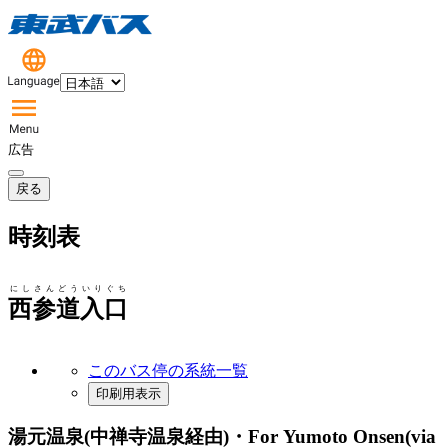
広告
戻る
時刻表
にしさんどういりぐち
西参道入口
このバス停の系統一覧
印刷用表示
湯元温泉(中禅寺温泉経由)・For Yumoto Onsen(via