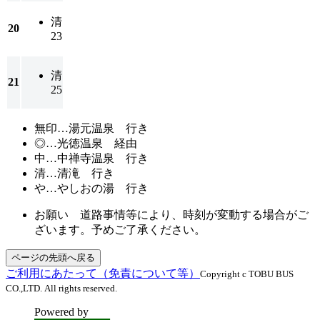
清
20
23
清
21
25
無印…
湯元温泉 行き
◎…
光徳温泉 経由
中…
中禅寺温泉 行き
清…
清滝 行き
や…
やしおの湯 行き
お願い 道路事情等により、時刻が変動する場合がご
ざいます。予めご了承ください。
ページの先頭へ戻る
ご利用にあたって（免責について等）
Copyright c TOBU BUS
CO.,LTD. All rights reserved.
Powered by