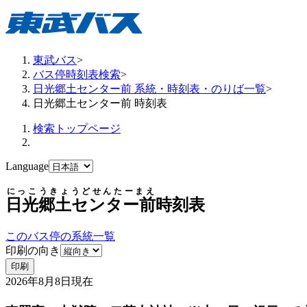
東武バス
>
バス停時刻表検索
>
日光郷土センター前 系統・時刻表・のりば一覧
>
日光郷土センター前 時刻表
検索トップページ
Language
にっこうきょうどせんたーまえ
日光郷土センター前
時刻表
このバス停の系統一覧
印刷の向き
印刷
2026年8月8日
現在