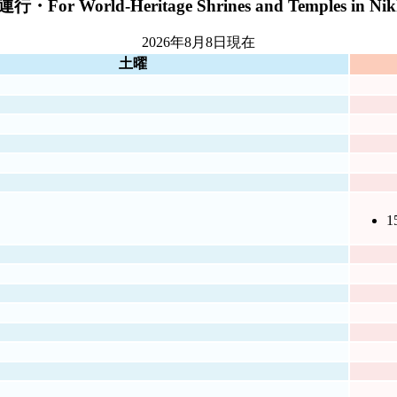
-Heritage Shrines and Temples in Nik
2026年8月8日
現在
土曜
1