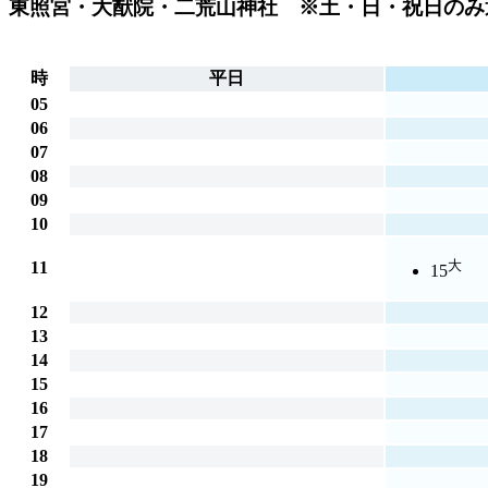
東照宮・大猷院・二荒山神社 ※土・日・祝日のみ運行・For World
時
平日
05
06
07
08
09
10
大
11
15
12
13
14
15
16
17
18
19