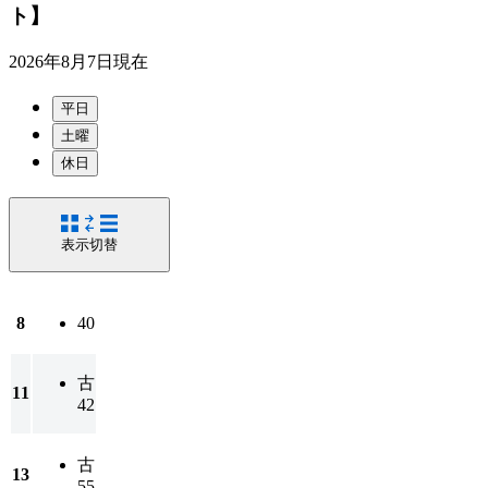
ト】
2026年8月7日
現在
平日
土曜
休日
表示切替
8
40
古
11
42
古
13
55