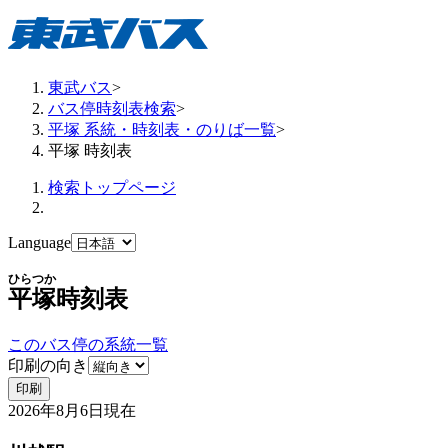
東武バス
>
バス停時刻表検索
>
平塚 系統・時刻表・のりば一覧
>
平塚 時刻表
検索トップページ
Language
ひらつか
平塚
時刻表
このバス停の系統一覧
印刷の向き
印刷
2026年8月6日
現在