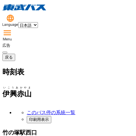
広告
戻る
時刻表
いこうあかやま
伊興赤山
このバス停の系統一覧
印刷用表示
竹の塚駅西口