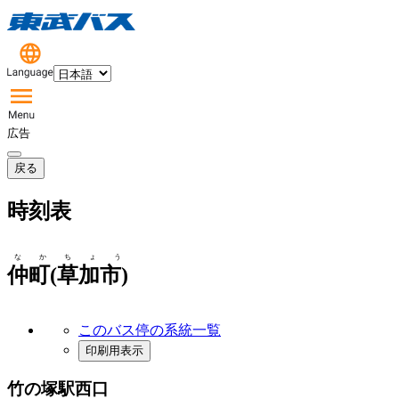
広告
戻る
時刻表
なかちょう
仲町(草加市)
このバス停の系統一覧
印刷用表示
竹の塚駅西口