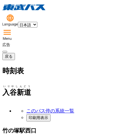
広告
戻る
時刻表
いりやしんどう
入谷新道
このバス停の系統一覧
印刷用表示
竹の塚駅西口