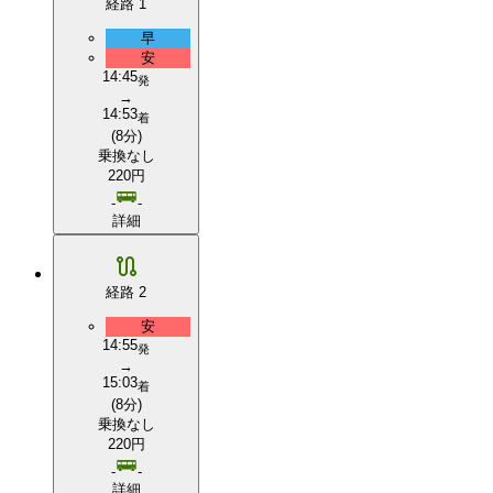
経路 1
早
安
14:45
発
→
14:53
着
(8分)
乗換なし
220円
-
-
詳細
経路 2
安
14:55
発
→
15:03
着
(8分)
乗換なし
220円
-
-
詳細