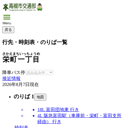
戻る
行先・時刻表・のりば一覧
さかえまちいっちょうめ
栄町一丁目
降車バス停
接近情報
2026年8月7日
現在
のりば 1
地図
18L 富田団地東 行き
4L 阪急富田駅（車庫前・栄町・富田支所
経由） 行き
時刻表