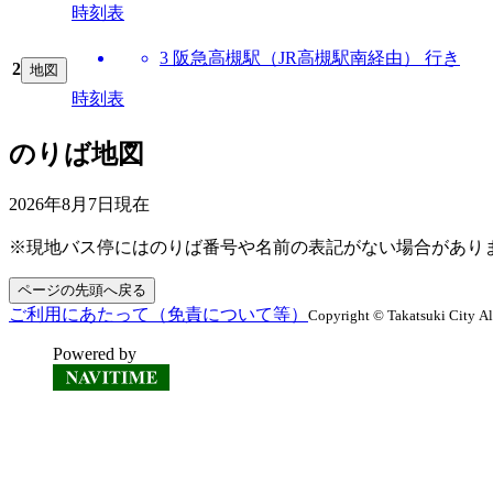
時刻表
3 阪急高槻駅（JR高槻駅南経由） 行き
2
地図
時刻表
のりば地図
2026年8月7日
現在
※現地バス停にはのりば番号や名前の表記がない場合があり
ページの先頭へ戻る
ご利用にあたって（免責について等）
Copyright © Takatsuki City Al
Powered by