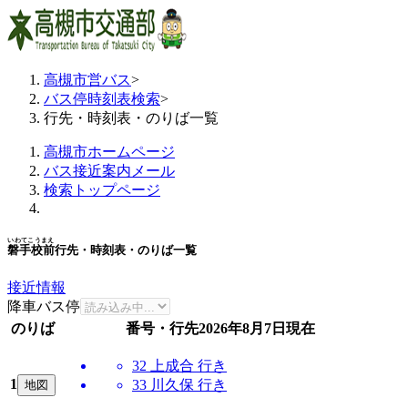
高槻市営バス
>
バス停時刻表検索
>
行先・時刻表・のりば一覧
高槻市ホームページ
バス接近案内メール
検索トップページ
いわてこうまえ
磐手校前
行先・時刻表・のりば一覧
接近情報
降車バス停
のりば
番号・行先
2026年8月7日
現在
32 上成合 行き
1
33 川久保 行き
地図