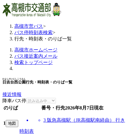
高槻市営バス
>
バス停時刻表検索
>
行先・時刻表・のりば一覧
高槻市ホームページ
バス接近案内メール
検索トップページ
ひよしだいにしこうえん
日吉台西公園
行先・時刻表・のりば一覧
接近情報
降車バス停
のりば
番号・行先
2026年8月7日
現在
3 阪急高槻駅（JR高槻駅南経由） 行き
1
地図
時刻表