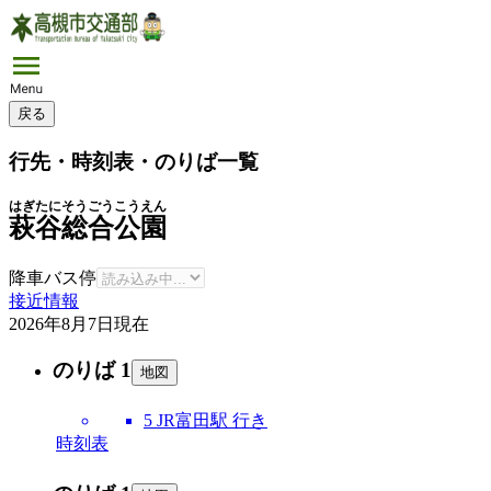
戻る
行先・時刻表・のりば一覧
はぎたにそうごうこうえん
萩谷総合公園
降車バス停
接近情報
2026年8月7日
現在
のりば 1
地図
5 JR富田駅 行き
時刻表