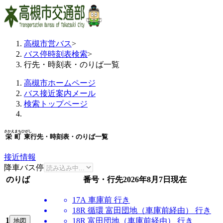
高槻市営バス
>
バス停時刻表検索
>
行先・時刻表・のりば一覧
高槻市ホームページ
バス接近案内メール
検索トップページ
さかえまちひがし
栄町東
行先・時刻表・のりば一覧
接近情報
降車バス停
のりば
番号・行先
2026年8月7日
現在
17A 車庫前 行き
18R 循環 富田団地（車庫前経由） 行き
1
18R 富田団地（車庫前経由） 行き
地図