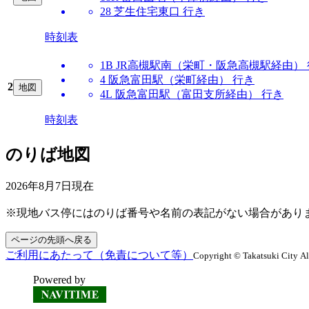
28 芝生住宅東口 行き
時刻表
1B JR高槻駅南（栄町・阪急高槻駅経由）
4 阪急富田駅（栄町経由） 行き
2
地図
4L 阪急富田駅（富田支所経由） 行き
時刻表
のりば地図
2026年8月7日
現在
※現地バス停にはのりば番号や名前の表記がない場合があり
ページの先頭へ戻る
ご利用にあたって（免責について等）
Copyright © Takatsuki City Al
Powered by