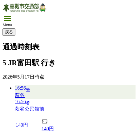
戻る
通過時刻表
5 JR富田駅 行き
2026年5月17日
時点
16:56
発
萩谷
16:56
着
萩谷公民館前
140円
140円