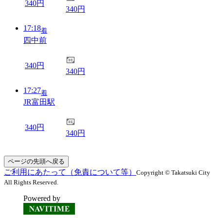
340円
340円
17:18
着
四中前
340円
340円
17:27
着
JR富田駅
340円
340円
ページの先頭へ戻る
ご利用にあたって（免責について等）
Copyright © Takatsuki City
All Rights Reserved.
Powered by