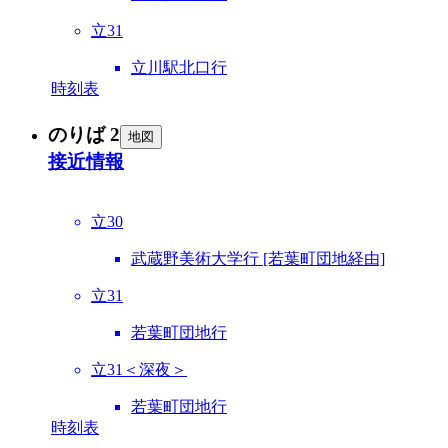
立31
立川駅北口行
時刻表
のりば 2
地図
接近情報
立30
武蔵野美術大学行 [若葉町団地経由]
立31
若葉町団地行
立31＜深夜＞
若葉町団地行
時刻表