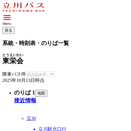
戻る
系統・時刻表・のりば一覧
とうえいかい
東栄会
降車バス停
2025年10月13日
時点
のりば 1
地図
接近情報
立30
立川駅北口行