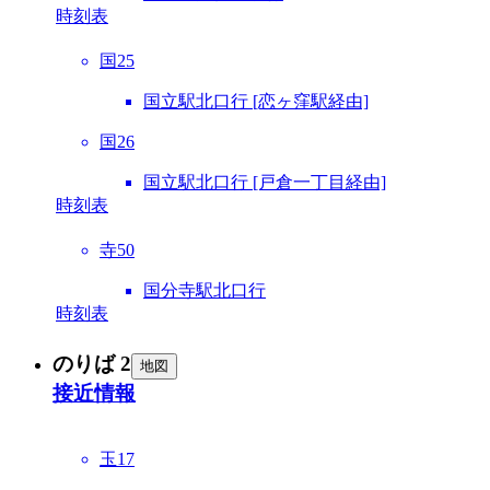
時刻表
国25
国立駅北口行 [恋ヶ窪駅経由]
国26
国立駅北口行 [戸倉一丁目経由]
時刻表
寺50
国分寺駅北口行
時刻表
のりば 2
地図
接近情報
玉17