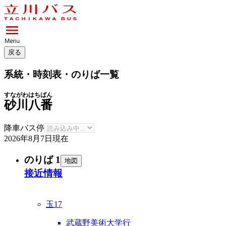
戻る
系統・時刻表・のりば一覧
すながわはちばん
砂川八番
降車バス停
2026年8月7日
現在
のりば 1
地図
接近情報
玉17
武蔵野美術大学行