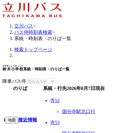
立川バス
>
バス停時刻表検索
>
系統・時刻表・のりば一覧
検索トップページ
すずきしょうがっこう
鈴木小学校
系統・時刻表・のりば一覧
降車バス停
のりば
系統・行先
2026年8月7日
現在
寺52
国分寺駅北口行
1
接近情報
地図
寺53