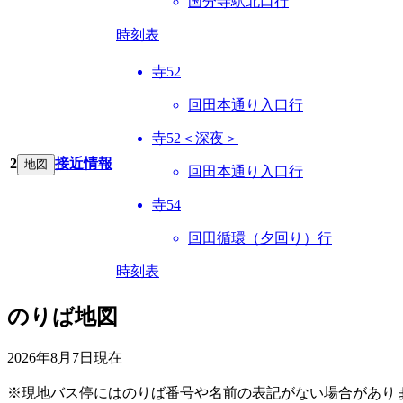
国分寺駅北口行
時刻表
寺52
回田本通り入口行
寺52＜深夜＞
2
接近情報
地図
回田本通り入口行
寺54
回田循環（夕回り）行
時刻表
のりば地図
2026年8月7日
現在
※現地バス停にはのりば番号や名前の表記がない場合があり