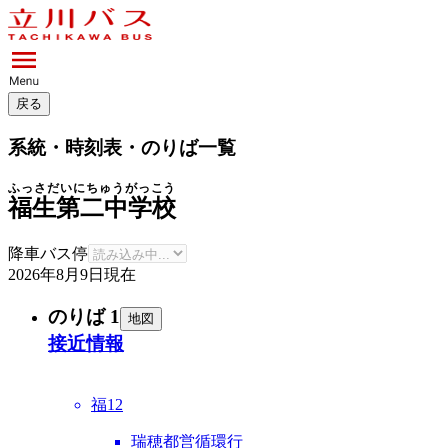
戻る
系統・時刻表・のりば一覧
ふっさだいにちゅうがっこう
福生第二中学校
降車バス停
2026年8月9日
現在
のりば 1
地図
接近情報
福12
瑞穂都営循環行