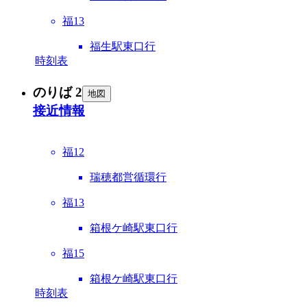
福13
福生駅東口行
時刻表
のりば 2
地図
接近情報
福12
瑞穂都営循環行
福13
箱根ケ崎駅東口行
福15
箱根ケ崎駅東口行
時刻表