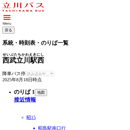
戻る
系統・時刻表・のりば一覧
せいぶたちかわえきにし
西武立川駅西
降車バス停
2025年8月18日
時点
のりば 1
地図
接近情報
昭15
昭島駅南口行