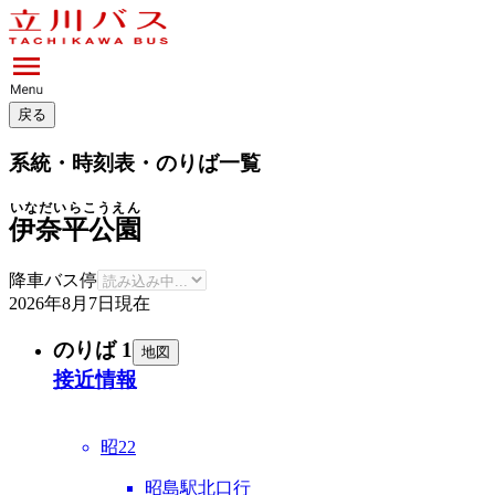
戻る
系統・時刻表・のりば一覧
いなだいらこうえん
伊奈平公園
降車バス停
2026年8月7日
現在
のりば 1
地図
接近情報
昭22
昭島駅北口行