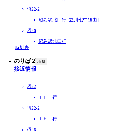
昭22-2
昭島駅北口行 [立川七中経由]
昭26
昭島駅北口行
時刻表
のりば 2
地図
接近情報
昭22
ＩＨＩ行
昭22-2
ＩＨＩ行
昭26